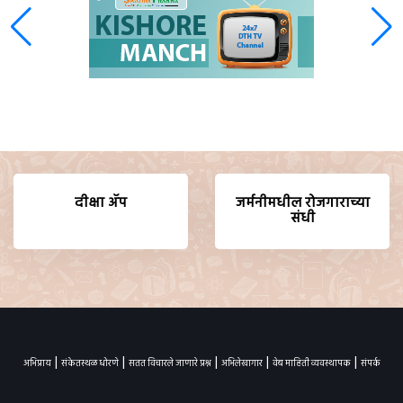
दीक्षा ॲप
जर्मनीमधील रोजगाराच्या
संधी
|
|
|
|
|
अभिप्राय
संकेतस्थळ धोरणे
सतत विचारले जाणारे प्रश्न
अभिलेखागार
वेब माहिती व्यवस्थापक
संपर्क