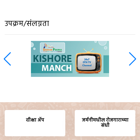
उपक्रम/संलग्नता
दीक्षा ॲप
जर्मनीमधील रोजगाराच्या
संधी