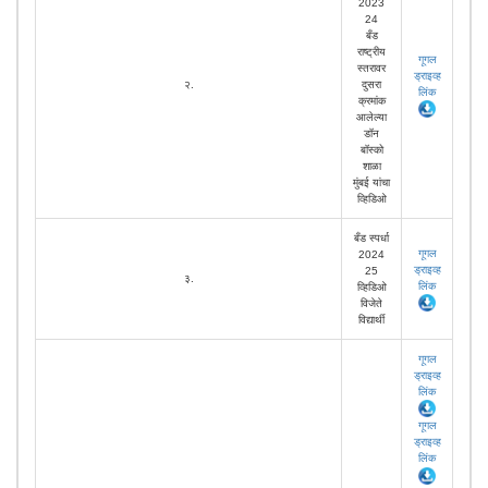
2023
24
बँड
राष्ट्रीय
गूगल
स्तरावर
ड्राइव्ह
२.
दुसरा
लिंक
क्रमांक
आलेल्या
डॉन
बॉस्को
शाळा
मुंबई यांचा
व्हिडिओ
बँड स्पर्धा
गूगल
2024
ड्राइव्ह
25
३.
लिंक
व्हिडिओ
विजेते
विद्यार्थी
गूगल
ड्राइव्ह
लिंक
गूगल
ड्राइव्ह
लिंक