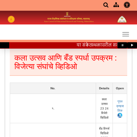
या संकेतस्थळावरील सर्व शैक्षणिक 
⏸
▶
कला उत्सव आणि बँड स्पर्धा उपक्रम :
विजेत्या संघांचे व्हिडिओ
No.
Details
Open
कला
गूगल
उत्सव
ड्राइव्ह
१.
23 24
लिंक
विजेते
व्हिडिओ
बँड विनर्स
व्हिडिओ