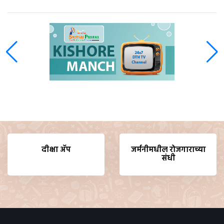
दीक्षा ॲप
जर्मनीमधील रोजगाराच्या
संधी