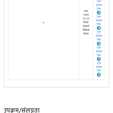
गूगल
ड्राइव्ह
लिंक
कला
उत्सव
गूगल
24 25
ड्राइव्ह
४.
विजेते
लिंक
विद्यार्थी
व्हिडिओ
गूगल
लिंक्स
ड्राइव्ह
लिंक
गूगल
ड्राइव्ह
लिंक
गूगल
ड्राइव्ह
लिंक
उपक्रम/संलग्नता