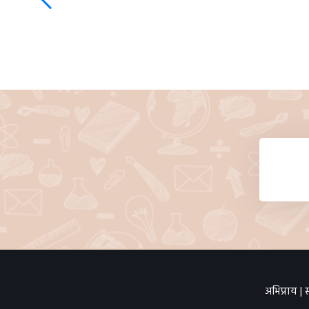
अभिप्राय
|
स