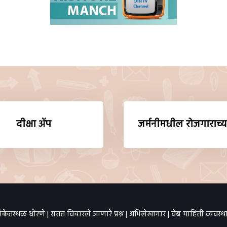
दीक्षा ॲप
जर्मनीमधील रोजगाराच्य
ंकेतस्थळ धोरणे
|
सतत विचारले जाणारे प्रश्न
|
अभिलेखागार
|
वेब माहिती व्यवस्