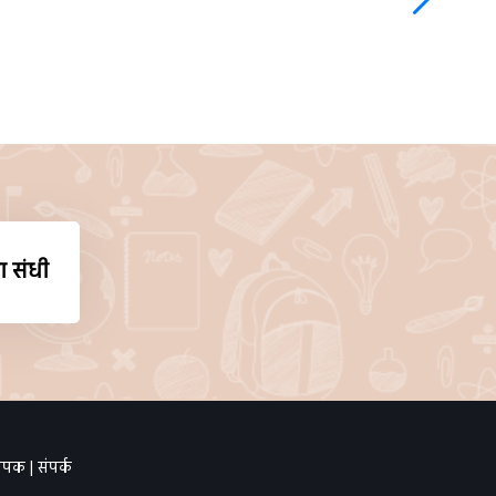
ा संधी
थापक
|
संपर्क