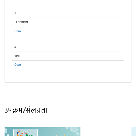
३.
FLN साहित्य
Open
४.
भाषा
Open
उपक्रम/संलग्नता