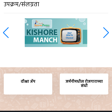
उपक्रम/संलग्नता
दीक्षा ॲप
जर्मनीमधील रोजगाराच्या
संधी