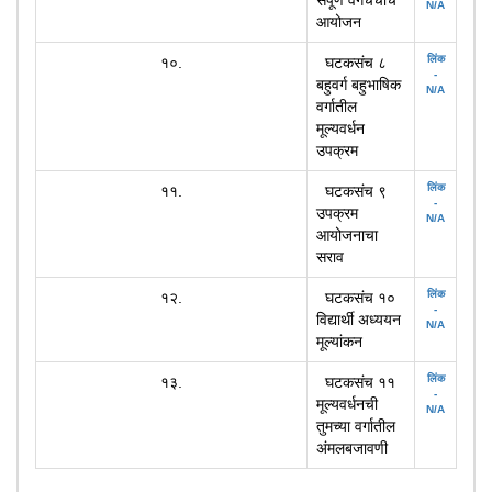
संपूर्ण वर्गचर्चांचे
N/A
आयोजन
लिंक
१०.
घटकसंच ८
-
बहुवर्ग बहुभाषिक
N/A
वर्गातील
मूल्यवर्धन
उपक्रम
लिंक
११.
घटकसंच ९
-
उपक्रम
N/A
आयोजनाचा
सराव
लिंक
१२.
घटकसंच १०
-
विद्यार्थी अध्ययन
N/A
मूल्यांकन
लिंक
१३.
घटकसंच ११
-
मूल्यवर्धनची
N/A
तुमच्या वर्गातील
अंमलबजावणी